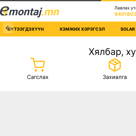
Лавлах ут
940180

БҮТЭЭГДЭХҮҮН
ХЭМЖИХ ХЭРЭГСЭЛ
SOLAR
Хялбар, х


Сагслах
Захиалга