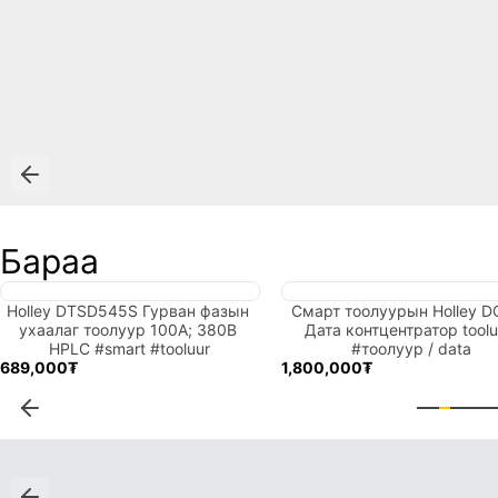

Бараа
Holley DTSD545S Гурван фазын 
Смарт тоолуурын Holley DC
ухаалаг тоолуур 100А; 380B 
Дата контцентратор tooluu
HPLC #smart #tooluur
#тоолуур / data
689,000₮
1,800,000₮

