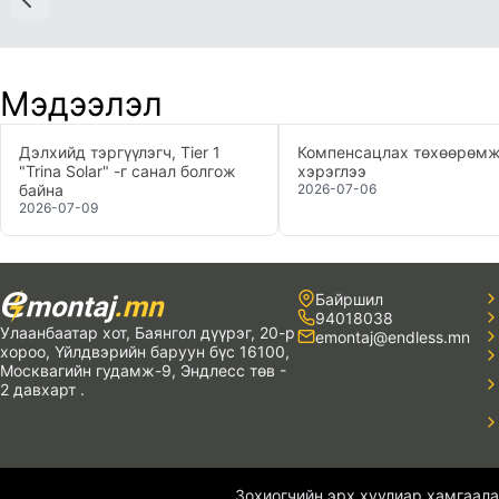
Мэдээлэл
Дэлхийд тэргүүлэгч, Tier 1 
Компенсацлах төхөөрөмж
"Trina Solar" -г санал болгож 
хэрэглээ
байна
2026-07-06
2026-07-09

Байршил

94018038
Улаанбаатар хот
, 
Баянгол дүүрэг
, 
20-р 

emontaj@endless.mn
хороо
, 
Үйлдвэрийн баруун бүс 16100
, 
Москвагийн гудамж-9
, 
Эндлесс төв - 
2 давхарт
.
Зохиогчийн эрх хуулиар хамгаала